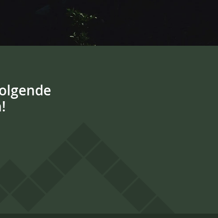
volgende
!