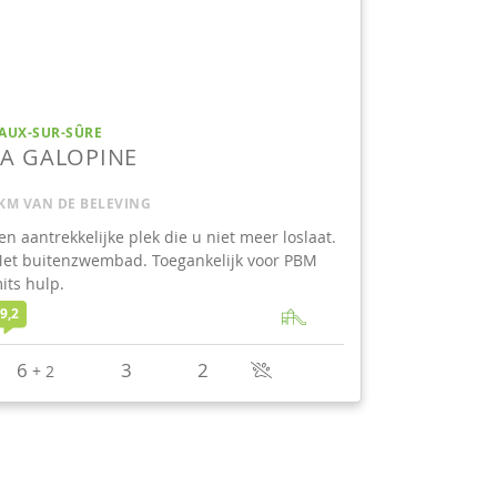
AUX-SUR-SÛRE
LA GALOPINE
KM VAN DE BELEVING
en aantrekkelijke plek die u niet meer loslaat.
et buitenzwembad. Toegankelijk voor PBM
its hulp.
9,2
6
3
2
+
2