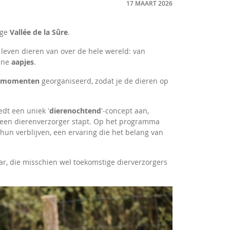
17 MAART 2026
ige
Vallée de la Sûre
.
 leven dieren van over de hele wereld: van
ine
aapjes
.
rmomenten
georganiseerd, zodat je de dieren op
edt een uniek '
dierenochtend
'-concept aan,
an een dierenverzorger stapt. Op het programma
un verblijven, een ervaring die het belang van
aar, die misschien wel toekomstige dierverzorgers