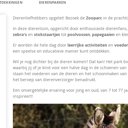
NTDEKKINGEN
DIERENPARKEN
Dierenliefhebbers opgelet! Bezoek de
Zooparc
in de pracht
In deze dierentuin, opgericht door enthousiaste dierenfans,
zebra's
en
stokstaartjes
tot
poolvossen
,
papegaaien
en kle
Sûre
Er worden de hele dag door
leerrijke activiteiten
en
voede
een speelse en educatieve manier kunt ontdekken.
Wil je nog dichter bij de dieren komen? Dat kan! Het park bi
waarbij jij of je kind voor een halve dag in de schoenen v
staan het voederen van de dieren en het schoonmaken van h
het beroep van dierenverzorger benadrukt.
Een onvergetelijke ervaring voor jong en oud, van 7 tot 77 j
inspireert!