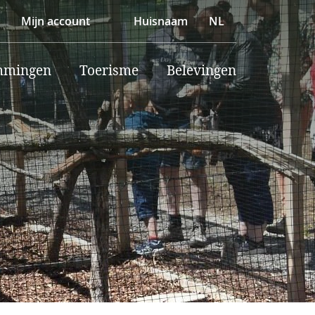
Mijn account
Huisnaam
NL
mmingen
Toerisme
Belevingen