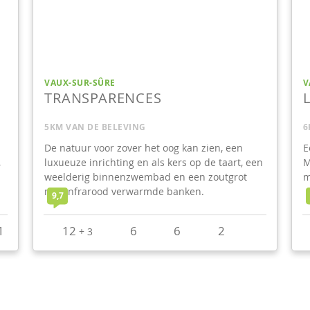
VAUX-SUR-SÛRE
V
TRANSPARENCES
5KM VAN DE BELEVING
6
De natuur voor zover het oog kan zien, een
E
,
luxueuze inrichting en als kers op de taart, een
M
weelderig binnenzwembad en een zoutgrot
m
met infrarood verwarmde banken.
9,7
1
12
6
6
2
+
3