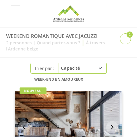
2
WEEKEND ROMANTIQUE AVEC JACUZZI
|
2
personnes
|
Quand partez-vous ?
À travers
l'Ardenne belge
Trier par :
WEEK-END EN AMOUREUX