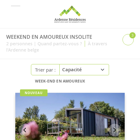
3
WEEKEND EN AMOUREUX INSOLITE
|
2
personnes
|
Quand partez-vous ?
À travers
l'Ardenne belge
Trier par :
WEEK-END EN AMOUREUX