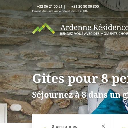
+32 86 21 00 21
|
+31 20 80 80 800
Ouvert du lundi au vendredi de 9h à 18h
Gites pour 8 p
Séjournez à 8 dans un gî
8
personnes