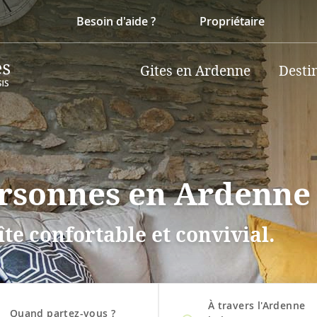
Besoin d'aide ?
Propriétaire
Gites en Ardenne
Desti
ersonnes en Ardenne
te confortable et convivial.
À travers l'Ardenne
Quand partez-vous ?