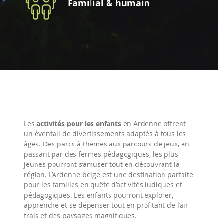
Familial & humain
Les
activités pour les enfants
en Ardenne offrent
un éventail de divertissements adaptés à tous les
âges. Des parcs à thèmes aux parcours de jeux, en
passant par des fermes pédagogiques, les plus
jeunes pourront s’amuser tout en découvrant la
région. L’Ardenne belge est une destination parfaite
pour les familles en quête d’activités ludiques et
pédagogiques. Les enfants pourront explorer,
apprendre et se dépenser tout en profitant de l’air
frais et des paysages magnifiques.