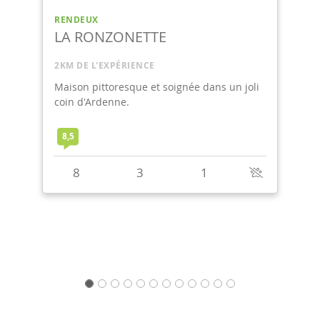
LA ROCHE-EN-ARDENNE
SUR LES TRACES
2KM DE L'EXPÉRIENCE
Ancienne fermette rénovée dans un écrin
de verdure. Avec billard et jacuzzi.
9,4
6
2
1
+
1