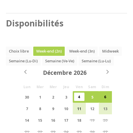
Disponibilités
Choix libre
Week-end (2n)
Week-end (3n)
Midweek
Semaine (Lu-Di)
Semaine (Ve-Ve)
Semaine (Lu-Lu)
Décembre
Lun
Mar
Mer
Jeu
Ven
Sam
Dim
4
6
30
1
2
3
5
7
8
9
10
11
12
13
14
15
16
17
18
19
20
21
22
23
24
25
26
27