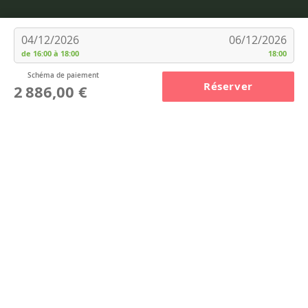
Service Client
04/12/2026
06/12/2026
de 16:00 à 18:00
18:00
Qui sommes-nous ?
Le Rési-Pass
Schéma de paiement
Clauses légales
Réserver
2 886,00 €
Notre équipe
Suivez-nous !
Nos labels de qualité
Moyens de paiement