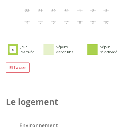
28
29
30
31
1
2
3
4
5
6
7
8
9
10
Jour
Séjours
Séjour
x
d'arrivée
disponibles
sélectionné
Effacer
Le logement
Environnement