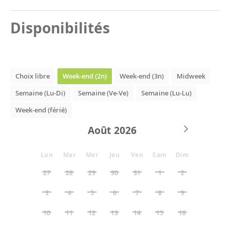
Disponibilités
Choix libre
Week-end (2n)
Week-end (3n)
Midweek
Semaine (Lu-Di)
Semaine (Ve-Ve)
Semaine (Lu-Lu)
Week-end (férié)
Août
Lun
Mar
Mer
Jeu
Ven
Sam
Dim
27
28
29
30
31
1
2
3
4
5
6
7
8
9
10
11
12
13
14
15
16