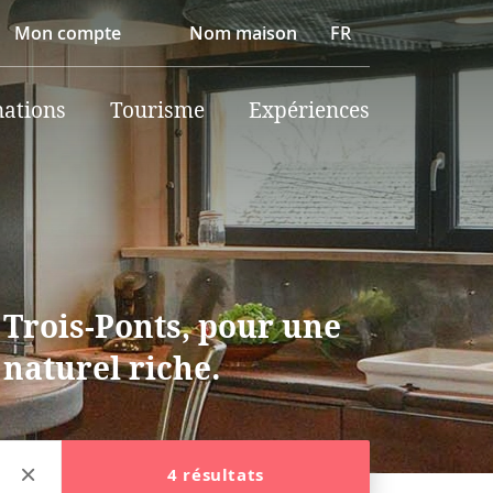
Mon compte
Nom maison
FR
nations
Tourisme
Expériences
à Trois-Ponts, pour une
 naturel riche.
4 résultats