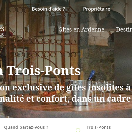
Besoin d'aide ?
Propriétaire
Gites en Ardenne
Desti
 à Trois-Ponts
on exclusive de gîtes insolites 
nalité et confort, dans un cadre
Quand partez-vous ?
Trois-Ponts