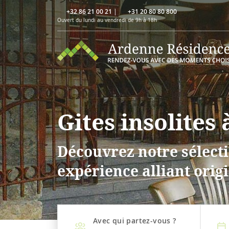
+32 86 21 00 21
|
+31 20 80 80 800
Ouvert du lundi au vendredi de 9h à 18h
Gites insolites
Découvrez notre sélecti
expérience alliant origi
Avec qui partez-vous ?