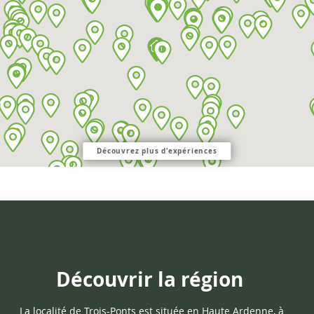
Découvrez plus d'expériences
Découvrir la région
La localité de
Trois-Ponts
est située en Haute Ardenne, à