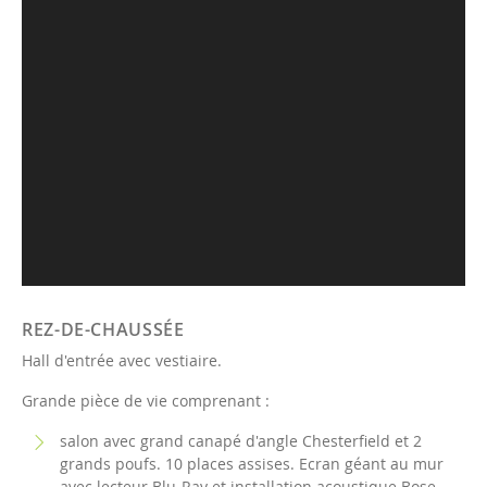
REZ-DE-CHAUSSÉE
Hall d'entrée avec vestiaire.
Grande pièce de vie comprenant :
salon avec grand canapé d'angle Chesterfield et 2
grands poufs. 10 places assises. Ecran géant au mur
avec lecteur Blu-Ray et installation acoustique Bose.