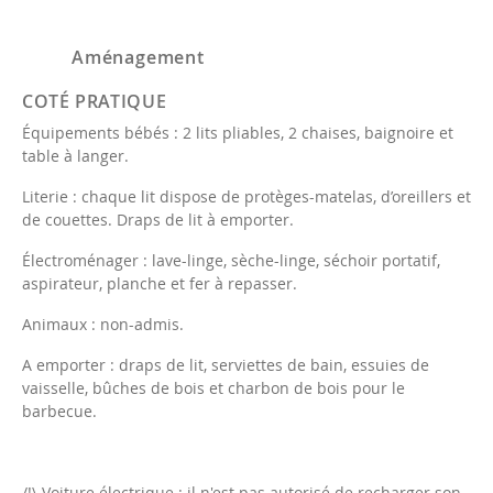
Aménagement
COTÉ PRATIQUE
Équipements bébés : 2 lits pliables, 2 chaises, baignoire et
table à langer.
Literie : chaque lit dispose de protèges-matelas, d’oreillers et
de couettes. Draps de lit à emporter.
Électroménager : lave-linge, sèche-linge, séchoir portatif,
aspirateur, planche et fer à repasser.
Animaux : non-admis.
A emporter : draps de lit, serviettes de bain, essuies de
vaisselle, bûches de bois et charbon de bois pour le
barbecue.
/!\ Voiture électrique : il n'est pas autorisé de recharger son