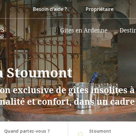
Besoin d'aide ?
Propriétaire
Gites en Ardenne
Desti
 à Stoumont
on exclusive de gîtes insolites
nalité et confort, dans un cadre
Quand partez-vous ?
Stoumont