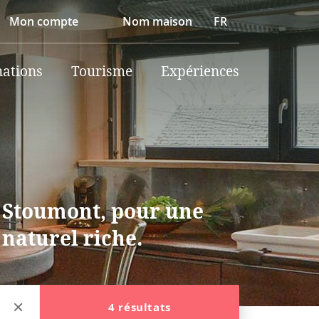
Mon compte
Nom maison
FR
nations
Tourisme
Expériences
 à Stoumont, pour une
 naturel riche.
4 résultats