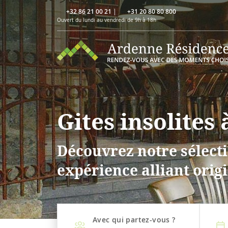
+32 86 21 00 21
|
+31 20 80 80 800
Ouvert du lundi au vendredi de 9h à 18h
Gites insolites
Découvrez notre sélecti
expérience alliant origi
Avec qui partez-vous ?