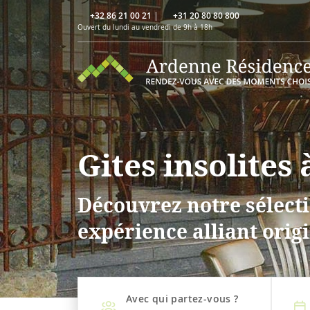
+32 86 21 00 21
|
+31 20 80 80 800
Ouvert du lundi au vendredi de 9h à 18h
Gites insolites 
Découvrez notre sélecti
expérience alliant origi
Avec qui partez-vous ?