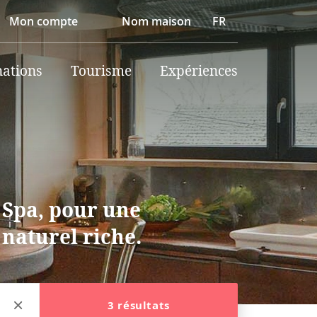
Mon compte
Nom maison
FR
nations
Tourisme
Expériences
à Spa, pour une
 naturel riche.
3 résultats