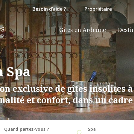
Besoin d'aide ?
Propriétaire
Gites en Ardenne
Desti
à Spa
on exclusive de gîtes insolites 
nalité et confort, dans un cadre
Quand partez-vous ?
Spa