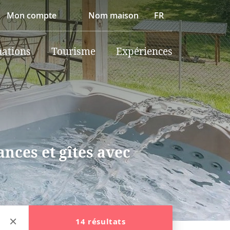
Mon compte
Nom maison
FR
nations
Tourisme
Expériences
nces et gîtes avec
14 résultats