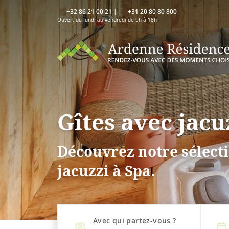
+32 86 21 00 21
|
+31 20 80 80 800
Ouvert du lundi au vendredi de 9h à 18h
Gîtes avec jacu
Découvrez notre sélecti
jacuzzi à Spa.
Avec qui partez-vous ?