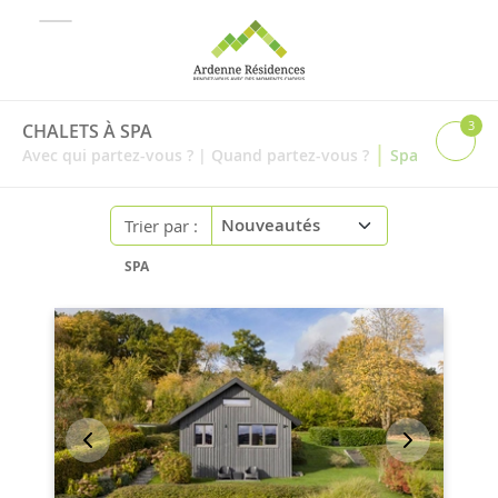
3
CHALETS À SPA
|
Avec qui partez-vous ?
|
Quand partez-vous ?
Spa
Trier par :
SPA