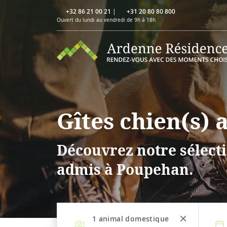
+32 86 21 00 21
|
+31 20 80 80 800
Ouvert du lundi au vendredi de 9h à 18h
Gîtes chien(s)
Découvrez notre sélecti
admis à Poupehan.
1
animal domestique