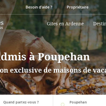
Besoin d'aide ?
Propriétaire
Gites en Ardenne
Desti
 admis à Poupehan
on exclusive de maisons de vaca
Quand partez-vous ?
Poupehan