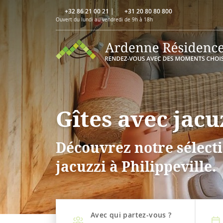
+32 86 21 00 21
|
+31 20 80 80 800
Ouvert du lundi au vendredi de 9h à 18h
Gîtes avec jacu
Découvrez notre sélecti
jacuzzi à Philippeville.
Avec qui partez-vous ?