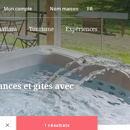
Mon compte
Nom maison
FR
nations
Tourisme
Expériences
nces et gîtes avec
1 résultats