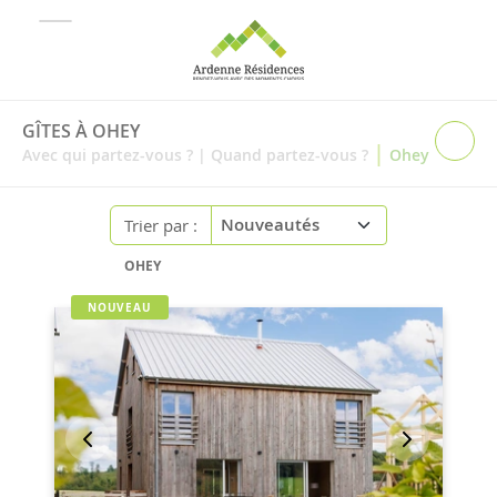
GÎTES À OHEY
|
Avec qui partez-vous ?
|
Quand partez-vous ?
Ohey
Trier par :
OHEY