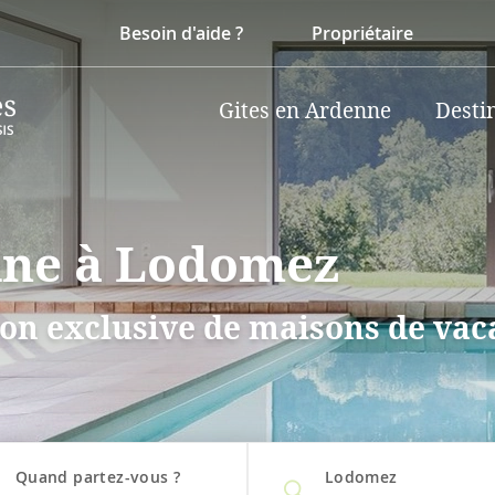
Besoin d'aide ?
Propriétaire
Gites en Ardenne
Desti
cine à Lodomez
on exclusive de maisons de vaca
Quand partez-vous ?
Lodomez