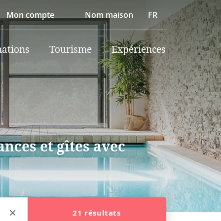
Mon compte
Nom maison
FR
nations
Tourisme
Expériences
nces et gîtes avec
21 résultats