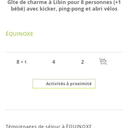
Gîte de charme à Libin pour 8 personnes (+1
bébé) avec kicker, ping-pong et abri vélos
ÉQUINOXE
8
4
2
+ 1
Activités à proximité
Témoignages de séjour à
ÉQUINOXE