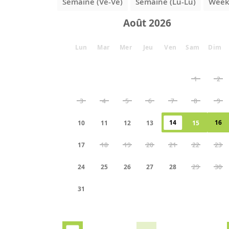
Semaine (Ve-Ve)
Semaine (Lu-Lu)
Week-
Août
Lun
Mar
Mer
Jeu
Ven
Sam
Dim
1
2
3
4
5
6
7
8
9
14
16
10
11
12
13
15
17
18
19
20
21
22
23
24
25
26
27
28
29
30
31