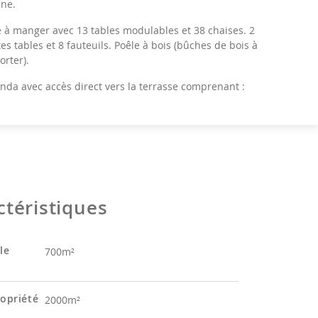
ine.
e à manger avec 13 tables modulables et 38 chaises. 2
tes tables et 8 fauteuils. Poêle à bois (bûches de bois à
rter).
nda avec accès direct vers la terrasse comprenant :
billard à bouchons.
11 tables modulables et 16 chaises.
e de jeux / détente avec jeu de fléchettes et quelques jeux
 enfants. TV écran plat au mur et lecteur DVD. Canapé,
e et chaises.
ctéristiques
derie.
ettes hommes indépendantes avec toilette, 2 urinoirs et
le
700m²
bo.
ettes dames indépendantes avec toilette et lavabo.
ropriété
2000m²