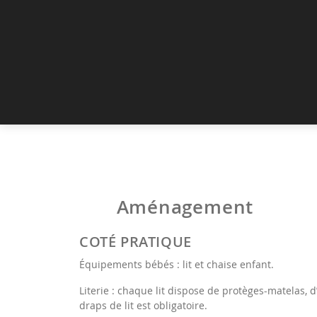
Aménagement
COTÉ PRATIQUE
Équipements bébés : lit et chaise enfant.
Literie : chaque lit dispose de protèges-matelas, d’o
draps de lit est obligatoire.