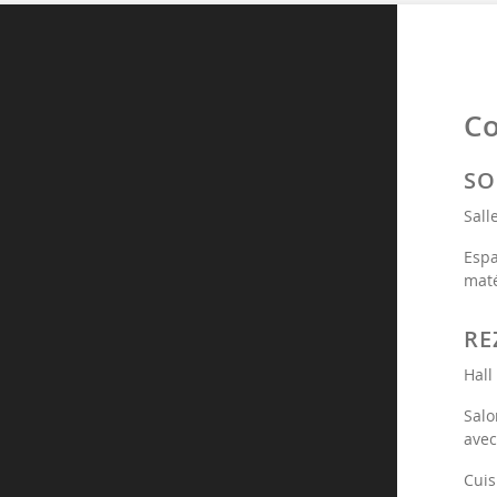
C
SO
Sall
Espa
maté
RE
Hall
Salo
avec
Cuis