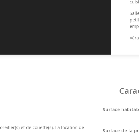
cuis
Sall
peti
empo
Véra
Sall
pour
tabl
Cara
Buan
Toil
Surface habitab
lava
Toil
reiller(s) et de couette(s). La location de
Surface de la p