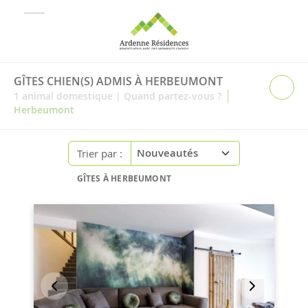
GÎTES CHIEN(S) ADMIS À HERBEUMONT
|
1
animal domestique
|
Quand partez-vous ?
Herbeumont
Trier par :
GÎTES À HERBEUMONT