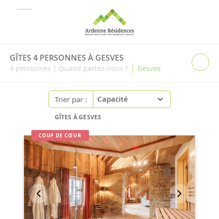
GÎTES 4 PERSONNES À GESVES
|
4
personnes
|
Quand partez-vous ?
Gesves
Trier par :
GÎTES À GESVES