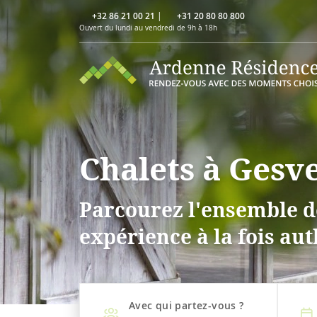
+32 86 21 00 21
|
+31 20 80 80 800
Ouvert du lundi au vendredi de 9h à 18h
Chalets à Gesv
Parcourez l'ensemble de
expérience à la fois aut
Avec qui partez-vous ?