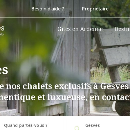
Besoin d'aide ?
Propriétaire
Gites en Ardenne
Desti
es
 nos chalets exclusifs à Gesves
hentique et luxueuse, en contact
Quand partez-vous ?
Gesves