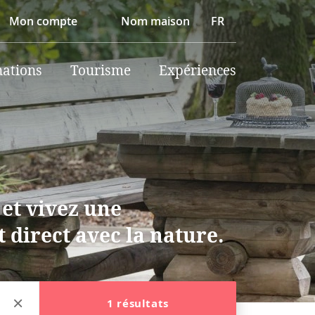
Mon compte
Nom maison
FR
nations
Tourisme
Expériences
 et vivez une
 direct avec la nature.
1 résultats