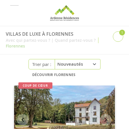
1
VILLAS DE LUXE À FLORENNES
|
Avec qui partez-vous ?
|
Quand partez-vous ?
Florennes
Trier par :
DÉCOUVRIR FLORENNES