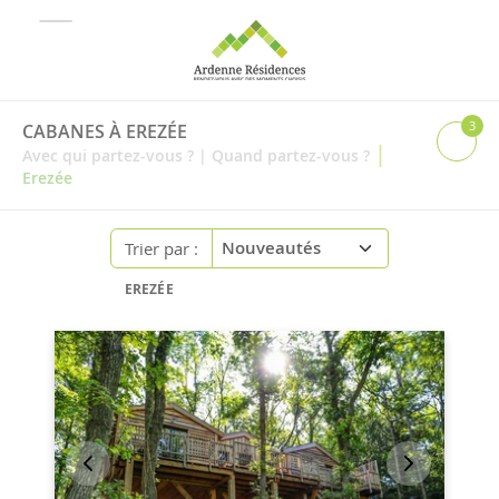
3
CABANES À EREZÉE
|
Avec qui partez-vous ?
|
Quand partez-vous ?
Erezée
Trier par :
EREZÉE