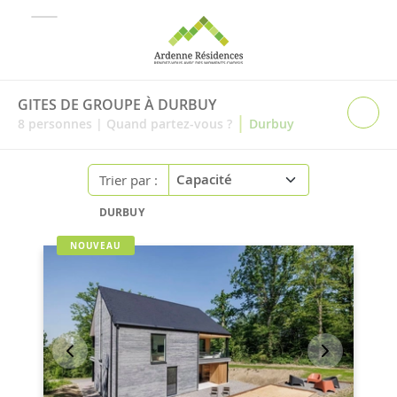
GITES DE GROUPE À DURBUY
|
8
personnes
|
Quand partez-vous ?
Durbuy
Trier par :
DURBUY