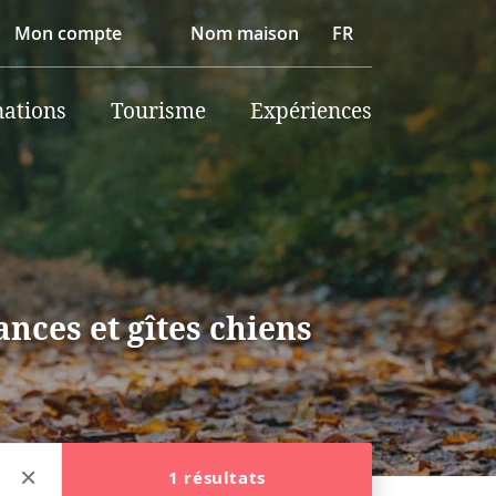
Mon compte
Nom maison
FR
nations
Tourisme
Expériences
nces et gîtes chiens
1 résultats