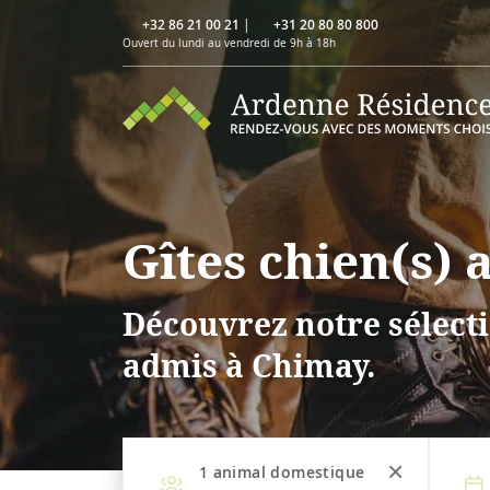
+32 86 21 00 21
|
+31 20 80 80 800
Ouvert du lundi au vendredi de 9h à 18h
Gîtes chien(s)
Découvrez notre sélecti
admis à Chimay.
1
animal domestique