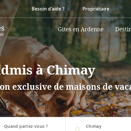
Besoin d'aide ?
Propriétaire
Gites en Ardenne
Desti
 admis à Chimay
on exclusive de maisons de vaca
Quand partez-vous ?
Chimay