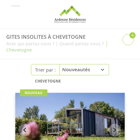
4
GITES INSOLITES À CHEVETOGNE
|
Avec qui partez-vous ?
|
Quand partez-vous ?
Chevetogne
Trier par :
CHEVETOGNE