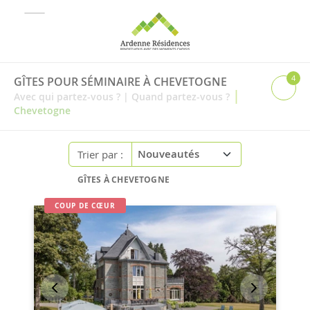
4
GÎTES POUR SÉMINAIRE À CHEVETOGNE
|
Avec qui partez-vous ?
|
Quand partez-vous ?
Chevetogne
Trier par :
GÎTES À CHEVETOGNE