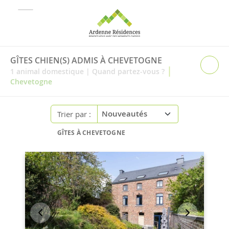
GÎTES CHIEN(S) ADMIS À CHEVETOGNE
|
1
animal domestique
|
Quand partez-vous ?
Chevetogne
Trier par :
GÎTES À CHEVETOGNE