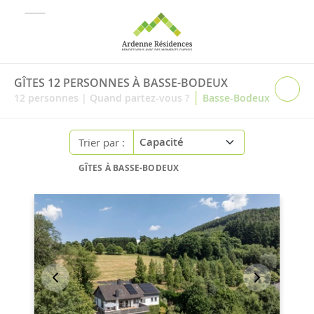
GÎTES 12 PERSONNES À BASSE-BODEUX
|
12
personnes
|
Quand partez-vous ?
Basse-Bodeux
Trier par :
GÎTES À BASSE-BODEUX