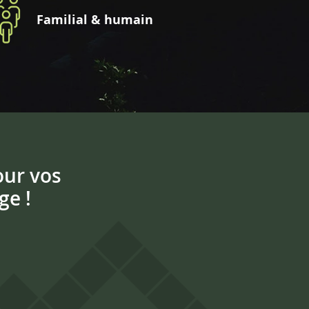
Familial & humain
our vos
ge !