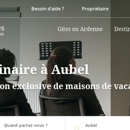
Besoin d'aide ?
Propriétaire
Gites en Ardenne
Desti
inaire à Aubel
on exclusive de maisons de vaca
Quand partez-vous ?
Aubel