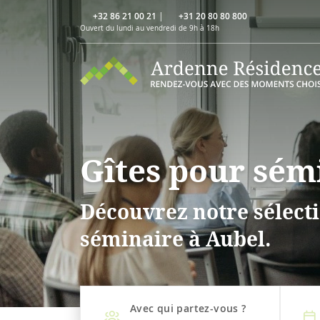
+32 86 21 00 21
|
+31 20 80 80 800
Ouvert du lundi au vendredi de 9h à 18h
Gîtes pour sém
Découvrez notre sélecti
séminaire à Aubel.
Avec qui partez-vous ?