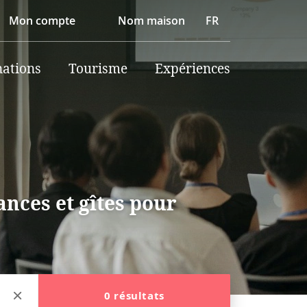
Mon compte
Nom maison
FR
nations
Tourisme
Expériences
nces et gîtes pour
0 résultats