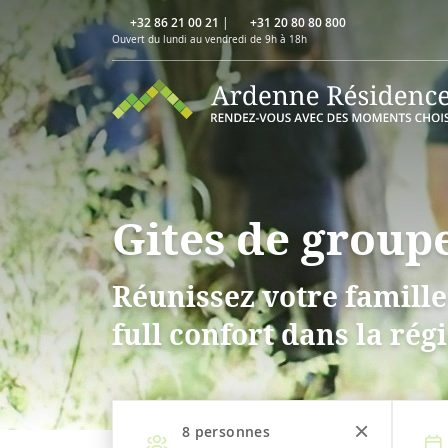
+32 86 21 00 21
|
+31 20 80 80 800
Ouvert du lundi au vendredi de 9h à 18h
Gites de group
Réunissez votre famill
full confort dans la rég
8
personnes