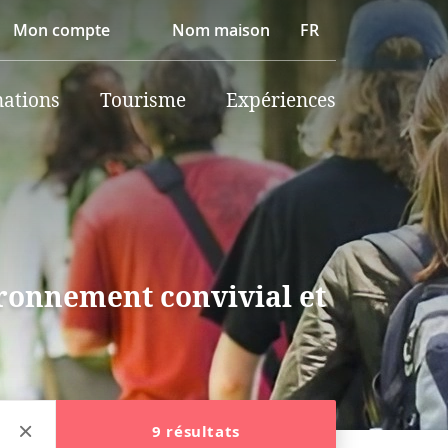
Mon compte
Nom maison
FR
nations
Tourisme
Expériences
ironnement convivial et
9 résultats