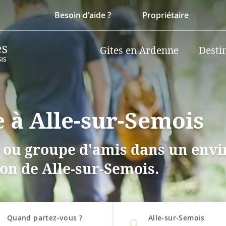
Besoin d'aide ?
Propriétaire
Gites en Ardenne
Desti
e à Alle-sur-Semois
e ou groupe d'amis dans un env
ion de Alle-sur-Semois.
Quand partez-vous ?
Alle-sur-Semois