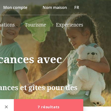
Mon compte
Nom maison
FR
nations
Tourisme
Expériences
acances avec
nces et gîtes pour des
7 résultats