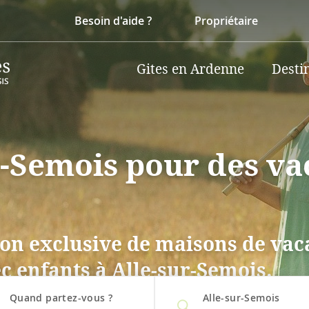
Besoin d'aide ?
Propriétaire
Gites en Ardenne
Desti
ur-Semois pour des v
on exclusive de maisons de vaca
c enfants à Alle-sur-Semois.
Quand partez-vous ?
Alle-sur-Semois