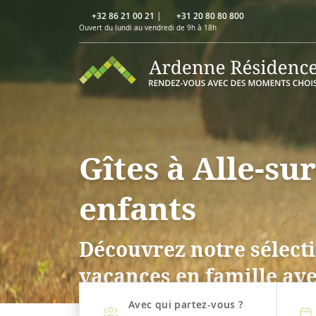
+32 86 21 00 21
|
+31 20 80 80 800
Ouvert du lundi au vendredi de 9h à 18h
Gîtes à Alle-s
enfants
Découvrez notre sélecti
vacances en famille ave
Avec qui partez-vous ?