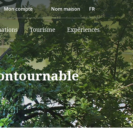
Mon compte
Nom maison
FR
nations
Tourisme
Expériences
contournable