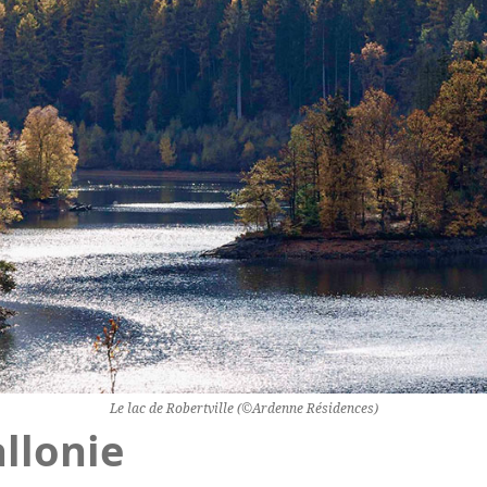
Le lac de Robertville (©Ardenne Résidences)
llonie