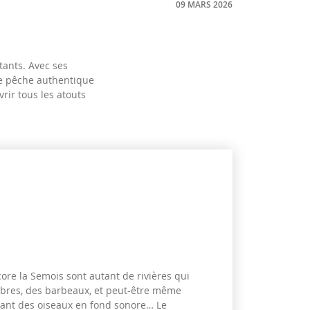
09 MARS 2026
tants. Avec ses
 de pêche authentique
rir tous les atouts
core la Semois sont autant de rivières qui
mbres, des barbeaux, et peut-être même
chant des oiseaux en fond sonore… Le