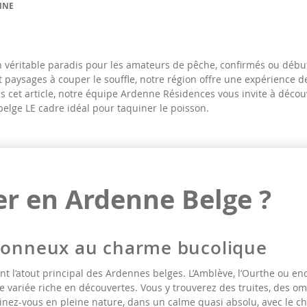
NNE
n véritable paradis pour les amateurs de pêche, confirmés ou débu
 et paysages à couper le souffle, notre région offre une expérience
s cet article, notre équipe Ardenne Résidences vous invite à découv
belge LE cadre idéal pour taquiner le poisson.
r en Ardenne Belge ?
ssonneux au charme bucolique
ent l’atout principal des Ardennes belges. L’Amblève, l’Ourthe ou en
 variée riche en découvertes. Vous y trouverez des truites, des o
ginez-vous en pleine nature, dans un calme quasi absolu, avec le 