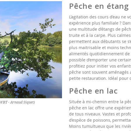
Pêche en étang
L’agitation des cours d’eau ne v
expérience plus familiale ? Dans
une multitude d’étangs de pêche
truite et à la carpe. Plus calmes
permettent aux débutants se s
plus maitrisable et moins techn
alimentés quotidiennement de n
possible d’emporter une certain
profitiez pour initier vos enfant
pêche sont souvent aménagés a
petite restauration. Idéal pour
Pêche en lac
Située à mi-chemin entre la pêc
©WBT - Arnaud Siquet)
pêche en lac offre une expérie
de tous niveaux. Vastes et prof
d’espèce de poissons, permettan
Moins tumultueux que les rivièr