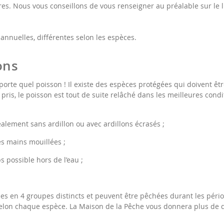
ires. Nous vous conseillons de vous renseigner au préalable sur le
annuelles, différentes selon les espèces.
ons
orte quel poisson ! Il existe des espèces protégées qui doivent êt
té pris, le poisson est tout de suite relâché dans les meilleures cond
alement sans ardillon ou avec ardillons écrasés ;
es mains mouillées ;
 possible hors de l’eau ;
es en 4 groupes distincts et peuvent être pêchées durant les périod
 selon chaque espèce. La Maison de la Pêche vous donnera plus de d