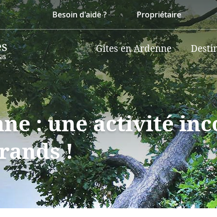
Besoin d'aide ?
Propriétaire
Gites en Ardenne
Desti
ne : une activité in
grands !