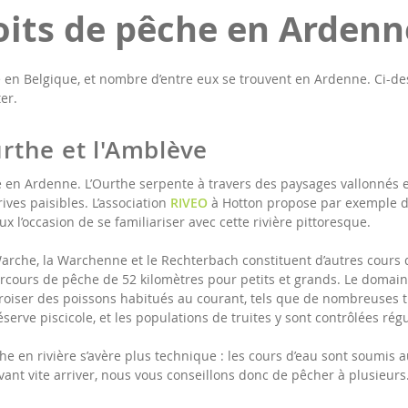
oits de pêche en Ardenn
 en Belgique, et nombre d’entre eux se trouvent en Ardenne. Ci-des
er.
urthe et l'Amblève
he en Ardenne. L’Ourthe serpente à travers des paysages vallonnés 
ives paisibles. L’association
RIVEO
à Hotton propose par exemple de
x l’occasion de se familiariser avec cette rivière pittoresque.
 Warche, la Warchenne et le Rechterbach constituent d’autres cours d
arcours de pêche de 52 kilomètres pour petits et grands. Le domain
 croiser des poissons habitués au courant, tels que de nombreuses t
éserve piscicole, et les populations de truites y sont contrôlées ré
che en rivière s’avère plus technique : les cours d’eau sont soumis 
ant vite arriver, nous vous conseillons donc de pêcher à plusieurs