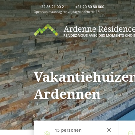
+32 86 21 00 21
|
+31 20 80 80 800
Open van maandag tot vrijdag van 09u tot 18u
Vakantiehuize
Ardennen
15
personen