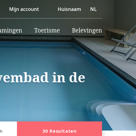
Mijn account
Huisnaam
NL
mmingen
Toerisme
Belevingen
wembad in de
30 Resultaten
en