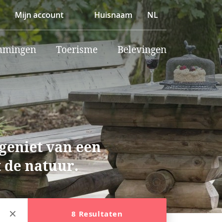
Mijn account
Huisnaam
NL
mmingen
Toerisme
Belevingen
 geniet van een
 de natuur.
8 Resultaten