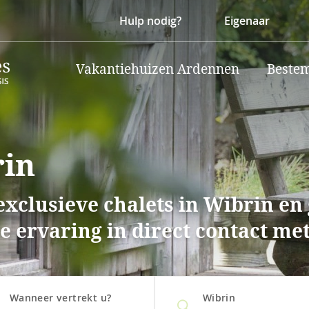
Hulp nodig?
Eigenaar
Vakantiehuizen Ardennen
Beste
rin
xclusieve chalets in Wibrin en
 ervaring in direct contact met
Wanneer vertrekt u?
Wibrin