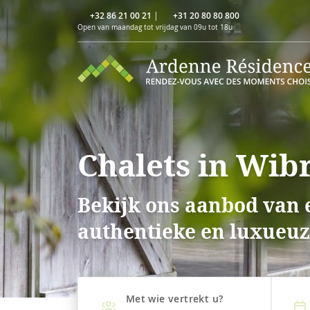
+32 86 21 00 21
|
+31 20 80 80 800
Open van maandag tot vrijdag van 09u tot 18u
Chalets in Wib
Bekijk ons aanbod van e
authentieke en luxueuze
Met wie vertrekt u?