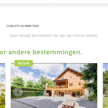
CHALETS IN MARCHIN
Geen verblijf beschikbaar die aan uw criteria voldoet.
voor andere bestemmingen.