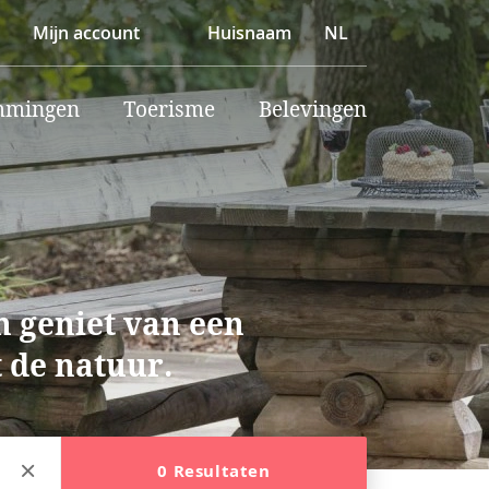
Mijn account
Huisnaam
NL
mmingen
Toerisme
Belevingen
n geniet van een
 de natuur.
0 Resultaten