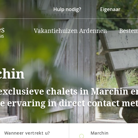
Hulp nodig?
Eigenaar
Vakantiehuizen Ardennen
Beste
chin
xclusieve chalets in Marchin e
 ervaring in direct contact met
Wanneer vertrekt u?
Marchin