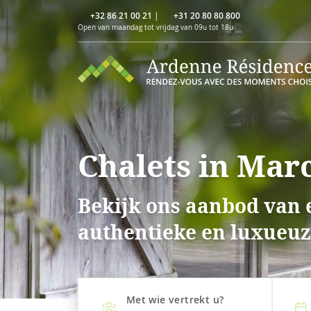
+32 86 21 00 21
|
+31 20 80 80 800
Open van maandag tot vrijdag van 09u tot 18u
Chalets in Mar
Bekijk ons aanbod van e
authentieke en luxueuze
Met wie vertrekt u?