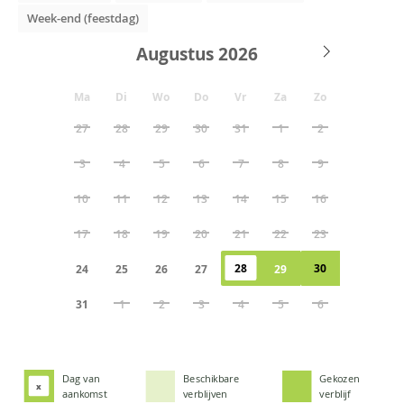
Week-end (feestdag)
Augustus
Ma
Di
Wo
Do
Vr
Za
Zo
27
28
29
30
31
1
2
3
4
5
6
7
8
9
10
11
12
13
14
15
16
17
18
19
20
21
22
23
28
30
24
25
26
27
29
31
1
2
3
4
5
6
Dag van
Beschikbare
Gekozen
x
aankomst
verblijven
verblijf