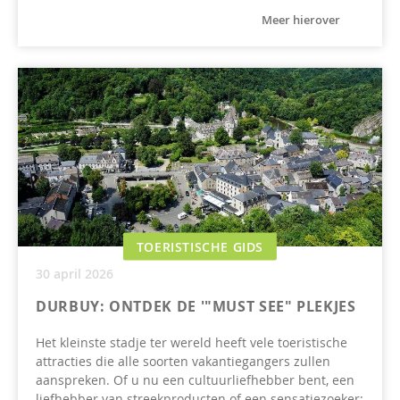
Meer hierover
TOERISTISCHE GIDS
30 april 2026
DURBUY: ONTDEK DE '"MUST SEE" PLEKJES
Het kleinste stadje ter wereld heeft vele toeristische
attracties die alle soorten vakantiegangers zullen
aanspreken. Of u nu een cultuurliefhebber bent, een
liefhebber van streekproducten of een sensatiezoeker: