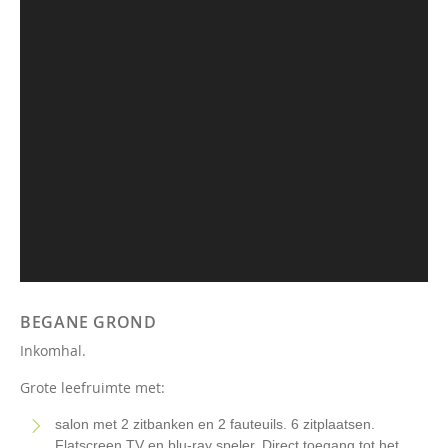
BEGANE GROND
Inkomhal.
Grote leefruimte met:
salon met 2 zitbanken en 2 fauteuils. 6 zitplaatsen.
Flatscreen TV en blu-ray speler. Direct toegang tot het