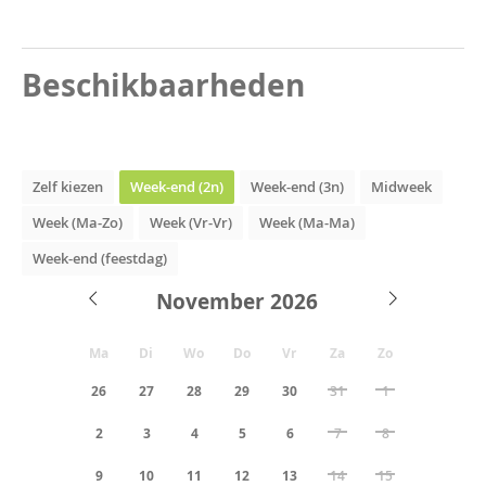
Beschikbaarheden
Zelf kiezen
Week-end (2n)
Week-end (3n)
Midweek
Week (Ma-Zo)
Week (Vr-Vr)
Week (Ma-Ma)
Week-end (feestdag)
November
Ma
Di
Wo
Do
Vr
Za
Zo
26
27
28
29
30
31
1
2
3
4
5
6
7
8
9
10
11
12
13
14
15