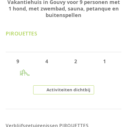
Vakantiehuis in Gouvy voor 9 personen met
1 hond, met zwembad, sauna, petanque en
buitenspellen
PIROUETTES
9
4
2
1
Activiteiten dichtbij
Verblijfsgetuigenissen
PIROUETTES