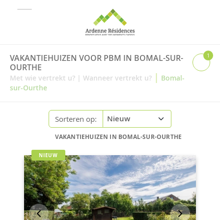
1
VAKANTIEHUIZEN VOOR PBM IN BOMAL-SUR-
OURTHE
|
Met wie vertrekt u?
|
Wanneer vertrekt u?
Bomal-
sur-Ourthe
Sorteren op:
VAKANTIEHUIZEN IN BOMAL-SUR-OURTHE