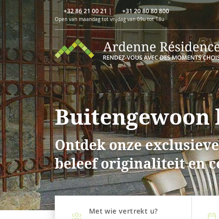
+32 86 21 00 21
|
+31 20 80 80 800
Open van maandag tot vrijdag van 09u tot 18u
Buitengewoon l
Ontdek onze exclusieve
beleef originaliteit en 
Met wie vertrekt u?