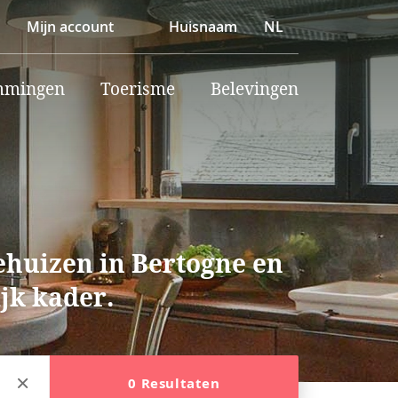
Mijn account
Huisnaam
NL
mmingen
Toerisme
Belevingen
ehuizen in Bertogne en
ijk kader.
0 Resultaten