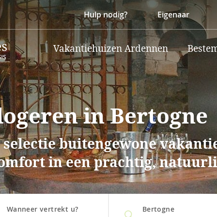
Hulp nodig?
Eigenaar
Vakantiehuizen Ardennen
Beste
ogeren in Bertogne
 selectie buitengewone vakanti
comfort in een prachtig, natuurl
Wanneer vertrekt u?
Bertogne