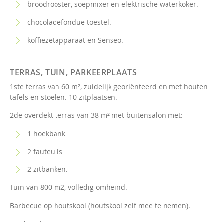
broodrooster, soepmixer en elektrische waterkoker.
chocoladefondue toestel.
koffiezetapparaat en Senseo.
TERRAS, TUIN, PARKEERPLAATS
1ste terras van 60 m², zuidelijk georiënteerd en met houten
tafels en stoelen. 10 zitplaatsen.
2de overdekt terras van 38 m² met buitensalon met:
1 hoekbank
2 fauteuils
2 zitbanken.
Tuin van 800 m2, volledig omheind.
Barbecue op houtskool (houtskool zelf mee te nemen).