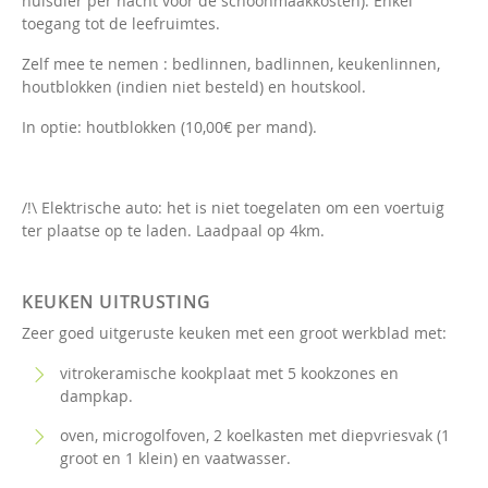
huisdier per nacht voor de schoonmaakkosten). Enkel
toegang tot de leefruimtes.
Zelf mee te nemen : bedlinnen, badlinnen, keukenlinnen,
houtblokken (indien niet besteld) en houtskool.
In optie: houtblokken (10,00€ per mand).
/!\ Elektrische auto: het is niet toegelaten om een voertuig
ter plaatse op te laden. Laadpaal op 4km.
KEUKEN UITRUSTING
Zeer goed uitgeruste keuken met een groot werkblad met:
vitrokeramische kookplaat met 5 kookzones en
dampkap.
oven, microgolfoven, 2 koelkasten met diepvriesvak (1
groot en 1 klein) en vaatwasser.