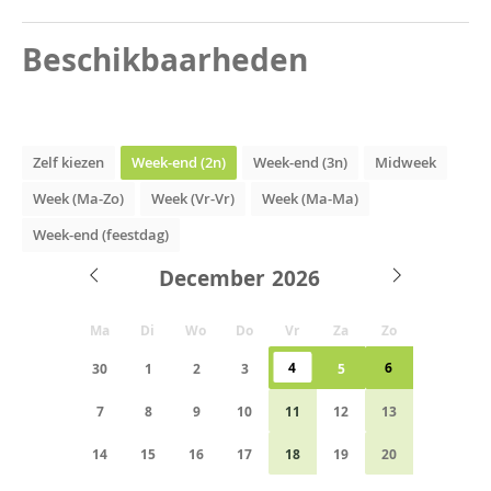
Beschikbaarheden
Zelf kiezen
Week-end (2n)
Week-end (3n)
Midweek
Week (Ma-Zo)
Week (Vr-Vr)
Week (Ma-Ma)
Week-end (feestdag)
December
Ma
Di
Wo
Do
Vr
Za
Zo
4
6
30
1
2
3
5
7
8
9
10
11
12
13
14
15
16
17
18
19
20