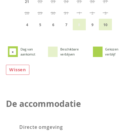
21
22
23
24
25
26
27
28
29
30
31
1
2
3
4
5
6
7
8
9
10
Dag van
Beschikbare
Gekozen
x
aankomst
verblijven
verblijf
Wissen
De accommodatie
Directe omgeving