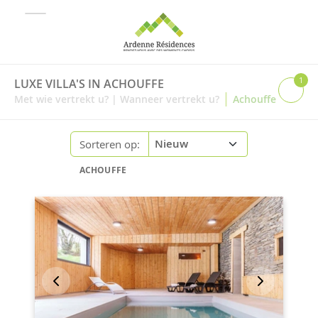
1
LUXE VILLA'S IN ACHOUFFE
|
Met wie vertrekt u?
|
Wanneer vertrekt u?
Achouffe
Sorteren op:
ACHOUFFE