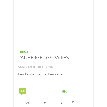
THEUX
L'AUBERGE DES PAIRES (26
pers.)
5KM VAN DE BELEVING
Een keuze met hart en rede.
8,5
26
12
12
+
2