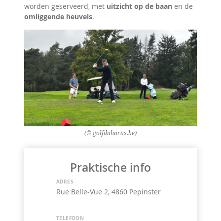
worden geserveerd, met
uitzicht op de baan
en de
omliggende heuvels
.
(© golfduharas.be)
Praktische info
ADRES
Rue Belle-Vue 2, 4860 Pepinster
TELEFOON