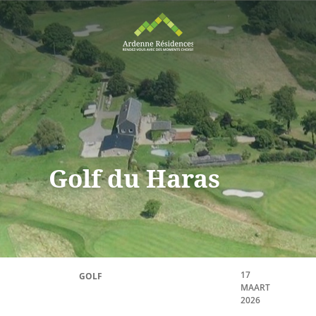
Golf du Haras
17
GOLF
MAART
2026