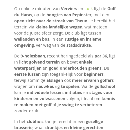
Op enkele minuten van
Verviers
en
Luik
ligt de
Golf
du Haras
, op de
hoogtes van Pepinster
, met een
open zicht over de streek van Theux
. Je bereikt het
terrein via
kleine landelijke wegen
, wat meteen
voor de juiste sfeer zorgt. De club ligt tussen
weilanden en bos
, in een
rustige en intieme
omgeving
, ver weg van de
stadsdrukte
.
De
9-holesbaan
, recent heringedeeld als
par 36
, ligt
in
licht golvend terrein
en bevat
enkele
waterpartijen
en
goed onderhouden greens
. De
eerste lussen
zijn toegankelijk voor
beginners
,
terwijl sommige
afslagen
ook
meer ervaren golfers
vragen om
nauwkeurig te spelen
. Via de
golfschool
kan je
individuele lessen
,
initiaties
en
stages voor
kinderen en volwassenen
volgen, ideaal om
kennis
te maken met golf
of
je swing te verbeteren
zonder druk.
In het
clubhuis
kan je terecht in een
gezellige
brasserie
, waar
drankjes en kleine gerechten