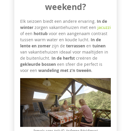
weekend?
Elk seizoen biedt een andere ervaring.
In de
winter
zorgen vakantiehuizen met een
jacuzzi
of een
hottub
voor een aangenaam contrast
tussen warm water en koude lucht.
In de
lente en zomer
zijn de
terrassen
en
tuinen
van vakantiehuizen ideaal voor maaltijden in
de buitenlucht.
In de herfst
creëren de
gekleurde bossen
een sfeer die perfect is
voor een
wandeling met z’n tweeën
.
Jamais sans toit (© Ardenne Résidence)