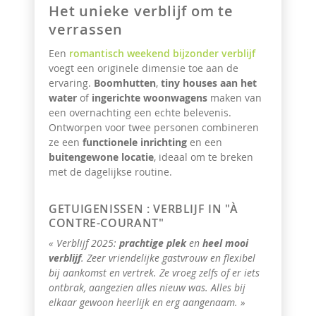
Het unieke verblijf om te
verrassen
Een
romantisch weekend bijzonder verblijf
voegt een originele dimensie toe aan de
ervaring.
Boomhutten
,
tiny houses aan het
water
of
ingerichte woonwagens
maken van
een overnachting een echte belevenis.
Ontworpen voor twee personen combineren
ze een
functionele inrichting
en een
buitengewone locatie
, ideaal om te breken
met de dagelijkse routine.
GETUIGENISSEN : VERBLIJF IN "À
CONTRE-COURANT"
« Verblijf 2025:
prachtige plek
en
heel mooi
verblijf
. Zeer vriendelijke gastvrouw en flexibel
bij aankomst en vertrek. Ze vroeg zelfs of er iets
ontbrak, aangezien alles nieuw was. Alles bij
elkaar gewoon heerlijk en erg aangenaam. »